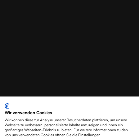
Wir verwenden Cookies
Wir können diese zur Analyse unserer Besucherdaten platzieren, um unsere
Webseite zu verbessern, personalisierte Inhalte anzuzeigen und Ihnen ein
Vortrag über die
großartiges Webseiten-Erlebnis zu bieten. Für weitere Informationen zu den
von uns verwendeten Cookies öffnen Sie die Einstellungen.