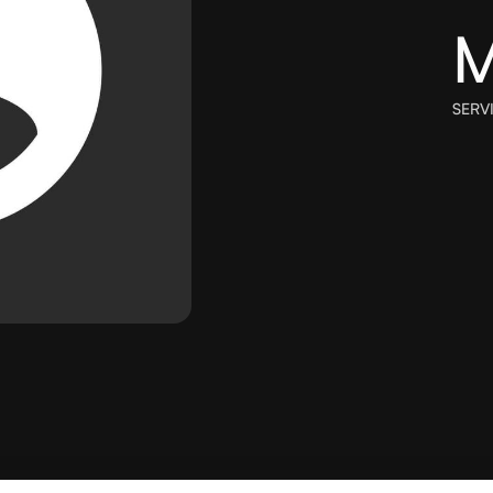
M
SERV